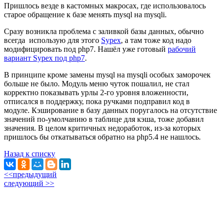
Пришлось везде в кастомных макросах, где использовалось
старое обращение к базе менять mysql на mysqli.
Сразу возникла проблема с заливкой базы данных, обычно
всегда использую для этого
Sypex
, а там тоже код надо
модифицировать под php7. Нашёл уже готовый
рабочий
вариант Sypex под php7
.
В принципе кроме замены mysql на mysqli особых заморочек
больше не было. Модуль меню чуток пошалил, не стал
корректно показывать урлы 2-го уровня вложенности,
отписался в поддержку, пока ручками подправил код в
модуле. Кэширование в базу данных поругалось на отсутствие
значений по-умолчанию в таблице для кэша, тоже добавил
значения. В целом критичных недоработок, из-за которых
пришлось бы откатываться обратно на php5.4 не нашлось.
Назад к списку
<<предыдущий
следующий >>