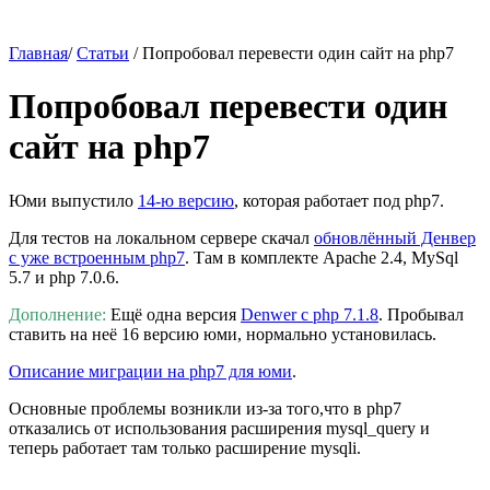
Главная
/
Статьи
/ Попробовал перевести один сайт на php7
Попробовал перевести один
сайт на php7
Юми выпустило
14-ю версию
, которая работает под php7.
Для тестов на локальном сервере скачал
обновлённый Денвер
с уже встроенным php7
. Там в комплекте Apache 2.4, MySql
5.7 и php 7.0.6.
Дополнение:
Ещё одна версия
Denwer с php 7.1.8
. Пробывал
ставить на неё 16 версию юми, нормально установилась.
Описание миграции на php7 для юми
.
Основные проблемы возникли из-за того,что в php7
отказались от использования расширения mysql_query и
теперь работает там только расширение mysqli.