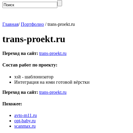
Главная
/
Портфолио
/ trans-proekt.ru
trans-proekt.ru
Переход на сайт:
trans-proekt.ru
Состав работ по проекту:
xslt - шаблонизатор
Интеграция на юми готовой вёрстки
Переход на сайт:
trans-proekt.ru
Похожее:
avto-m11.ru
opt-baby.ru
scanmax.ru