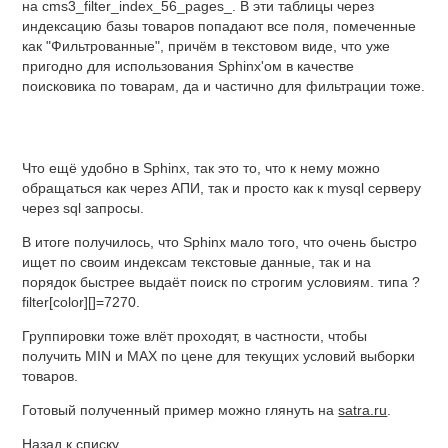
на
cms3_filter_index_56_pages_. В эти таблицы через
индексацию базы товаров попадают все поля, помеченные
как "Фильтрованные", причём в текстовом виде, что уже
пригодно для использования Sphinx'ом в качестве
поисковика по товарам, да и частично для фильтрации тоже.
Что ещё удобно в Sphinx, так это то, что к нему можно
обращаться как через АПИ, так и просто как к mysql серверу
через sql запросы.
В итоге получилось, что Sphinx мало того, что очень быстро
ищет по своим индексам текстовые данные, так и на
порядок быстрее выдаёт поиск по строгим условиям. типа ?
filter[color][]=7270.
Группировки тоже влёт проходят, в частности, чтобы
получить MIN и MAX по цене для текущих условий выборки
товаров.
Готовый полученный пример можно глянуть на
satra.ru
.
Назад к списку