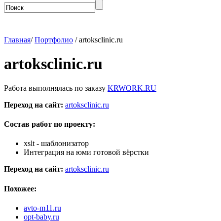
Главная
/
Портфолио
/ artoksclinic.ru
artoksclinic.ru
Работа выполнялась по заказу
KRWORK.RU
Переход на сайт:
artoksclinic.ru
Состав работ по проекту:
xslt - шаблонизатор
Интеграция на юми готовой вёрстки
Переход на сайт:
artoksclinic.ru
Похожее:
avto-m11.ru
opt-baby.ru