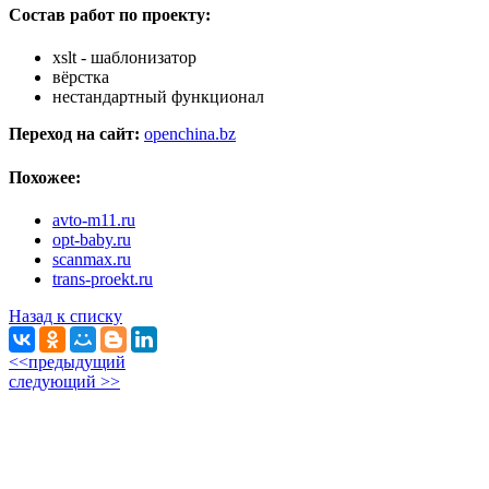
Состав работ по проекту:
xslt - шаблонизатор
вёрстка
нестандартный функционал
Переход на сайт:
openchina.bz
Похожее:
avto-m11.ru
opt-baby.ru
scanmax.ru
trans-proekt.ru
Назад к списку
<<предыдущий
следующий >>